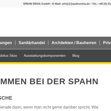
SPAHN REHA GmbH • E-Mail: info[@]spahnreha.de • Tel.:
+49 (0) 6
htungen
Sanitärhandel
Architekten / Bauherren
Pri
bitus Sitze
Ausstattungskomponenten
Blog
OMMEN BEI DER SPAHN
SCHE
erade dann, wenn man nicht gerne darüber spricht. Wie