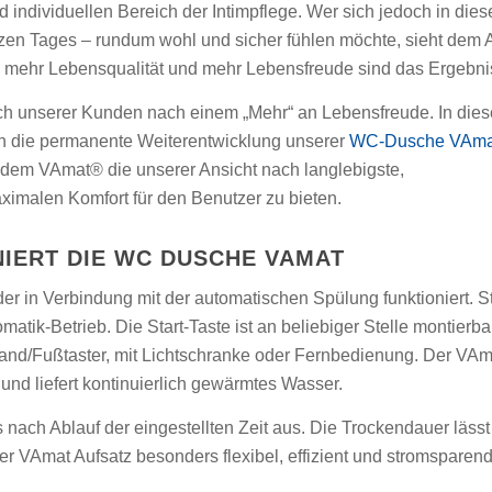
 individuellen Bereich der Intimpflege. Wer sich jedoch in dies
n Tages – rundum wohl und sicher fühlen möchte, sieht dem A
, mehr Lebensqualität und mehr Lebensfreude sind das Ergebni
sch unserer Kunden nach einem „Mehr“ an Lebensfreude. In dies
in die permanente Weiterentwicklung unserer
WC-Dusche VAma
t dem VAmat® die unserer Ansicht nach langlebigste,
aximalen Komfort für den Benutzer zu bieten.
NIERT DIE WC DUSCHE VAMAT
er in Verbindung mit der automatischen Spülung funktioniert. St
atik-Betrieb. Die Start-Taste ist an beliebiger Stelle montierba
and/Fußtaster, mit Lichtschranke oder Fernbedienung. Der VAm
und liefert kontinuierlich gewärmtes Wasser.
 nach Ablauf der eingestellten Zeit aus. Die Trockendauer lässt
der VAmat Aufsatz besonders flexibel, effizient und stromsparend