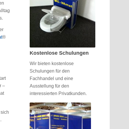
en
lltag
s.
er
t
®
Kostenlose Schulungen
Wir bieten kostenlose
Schulungen für den
art
Fachhandel und eine
r –
Ausstellung für den
at
interessierten Privatkunden.
 sich
.