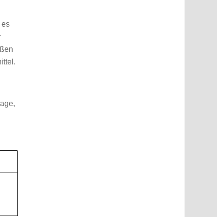
t es
r
eßen
ttel.
Lage,