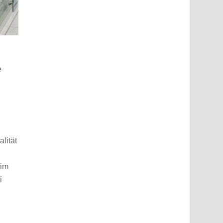
e
lität
 im
i