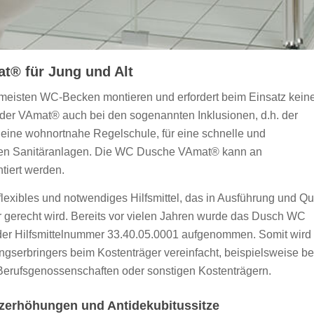
t® für Jung und Alt
ie meisten WC-Becken montieren und erfordert beim Einsatz kein
er VAmat® auch bei den sogenannten Inklusionen, d.h. der
 eine wohnortnahe Regelschule, für eine schnelle und
nden Sanitäranlagen. Die WC Dusche VAmat® kann an
iert werden.
exibles und notwendiges Hilfsmittel, das in Ausführung und Qua
r gerecht wird. Bereits vor vielen Jahren wurde das Dusch WC
 der Hilfsmittelnummer 33.40.05.0001 aufgenommen. Somit wird
ngserbringers beim Kostenträger vereinfacht, beispielsweise be
Berufsgenossenschaften oder sonstigen Kostenträgern.
itzerhöhungen und Antidekubitussitze